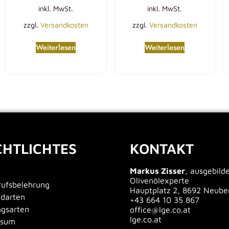
inkl. MwSt.
inkl. MwSt.
zzgl.
Versandkosten
zzgl.
Versandkosten
Weiterlesen
Weiterlesen
CHTLICHTES
KONTAKT
Markus Zisser
, ausgebild
Olivenölexperte
ufsbelehrung
Hauptplatz 2, 8692 Neube
ndarten
+43 664 10 35 867
ngsarten
office@lge.co.at
lge.co.at
ssum