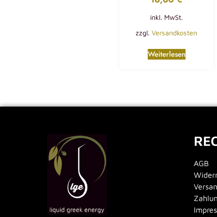
inkl. MwSt.
zzgl.
Versandkosten
Weiterlesen
RE
AGB
Widerr
Versa
Zahlu
Impre