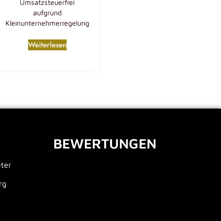
Umsatzsteuerfrei
aufgrund
Kleinunternehmerregelung
Weiterlesen
BEWERTUNGEN
eter
rg