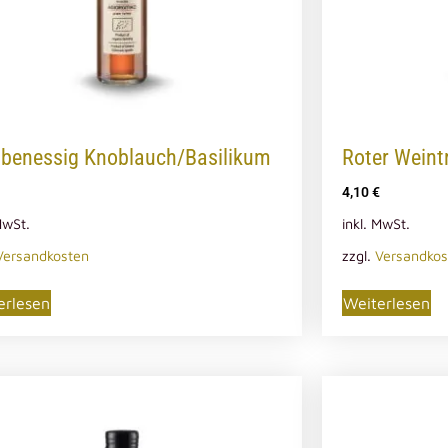
ubenessig Knoblauch/Basilikum
Roter Weint
4,10
€
MwSt.
inkl. MwSt.
Versandkosten
zzgl.
Versandkos
erlesen
Weiterlesen