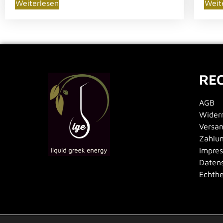
Weiterlesen
Weit
RE
AGB
Widerr
Versa
Zahlu
Impre
Datens
Echth