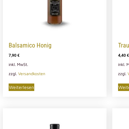
Balsamico Honig
Tra
7,90
€
4,40
€
inkl. MwSt.
inkl. 
zzgl.
Versandkosten
zzgl.
Weiterlesen
Weit