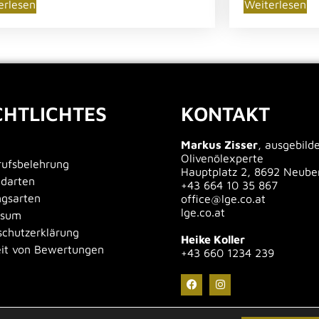
erlesen
Weiterlesen
CHTLICHTES
KONTAKT
Markus Zisser
, ausgebild
Olivenölexperte
ufsbelehrung
Hauptplatz 2, 8692 Neube
ndarten
+43 664 10 35 867
ngsarten
office@lge.co.at
lge.co.at
ssum
chutzerklärung
Heike Koller
eit von Bewertungen
+43 660 1234 239