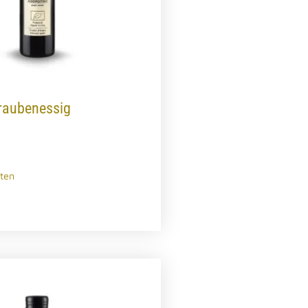
raubenessig
ten