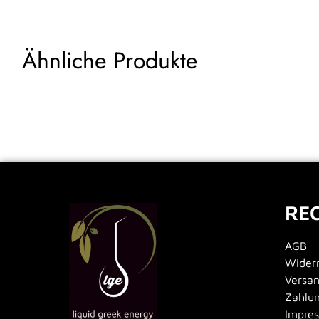
Ähnliche Produkte
RE
AGB
Widerr
Versa
Zahlu
Impre