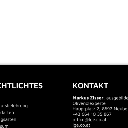
CHTLICHTES
KONTAKT
Markus Zisser
, ausgebild
Olivenölexperte
ufsbelehrung
Hauptplatz 2, 8692 Neube
ndarten
+43 664 10 35 867
ngsarten
office@lge.co.at
lge.co.at
ssum